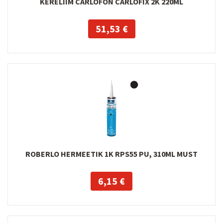
KERELIIM CARLOFON CARLOFIX 2K 220ML
51,53 €
ROBERLO HERMEETIK 1K RPS55 PU, 310ML MUST
6,15 €