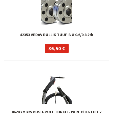
42353 VEDAV RULLIK TÜÜP B Ø 0.6/0.8 2tk
36,50 €
46283 MB25 PUSH-PULL TORCH - WIRE Ø 0.6 TO 1.2