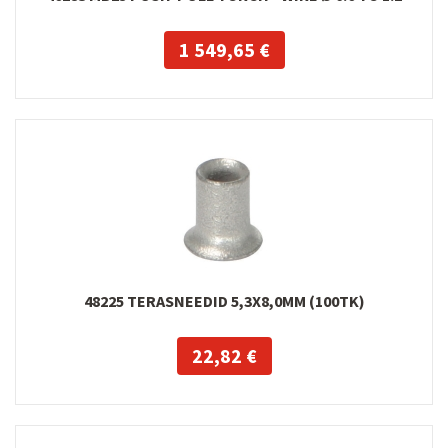
1 549,65 €
48225 TERASNEEDID 5,3X8,0MM (100TK)
22,82 €