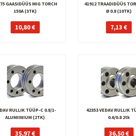
875 GAASIDÜÜS MIG TORCH
41912 TRAADIDÜÜS TOR
150A (3TK)
Ø 0.8 (10TK)
10,80 €
7,13 €
ROBE
DAV RULLIK TÜÜP-C 0.8/1-
42353 VEDAV RULLIK T
0x420MM
KRUNTV
ROBERLO EPOKRUNT ISOFINE
ALUMIINIUM (2TK)
0.6/0.8 2tk
0,63 €
AEROSOOL ,TUMEHALL
10
10,46 €
35,97 €
36,50 €
13,95 €