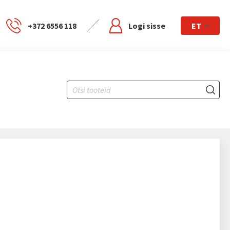
+372 6556 118
Logi sisse
ET