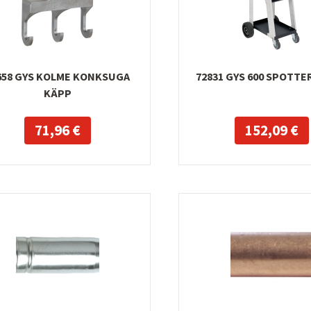
658 GYS KOLME KONKSUGA
72831 GYS 600 SPOTTE
KÄPP
71,96 €
152,09 €