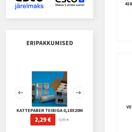
41
ERIPAKKUMISED
VE
KATTEPABER TEIBIGA 0,18X20M
VÕRK P120 7
2,29 €
0,47 €
3,05 €