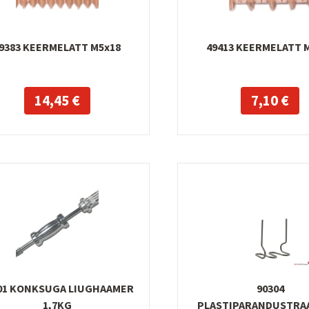
9383 KEERMELATT M5x18
49413 KEERMELATT 
14,45 €
7,10 €
01 KONKSUGA LIUGHAAMER
90304
1,7KG
PLASTIPARANDUSTRAA