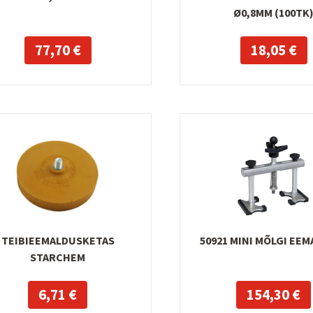
Ø0,8MM (100TK
77,70 €
18,05 €
TEIBIEEMALDUSKETAS
50921 MINI MÕLGI EE
STARCHEM
6,71 €
154,30 €