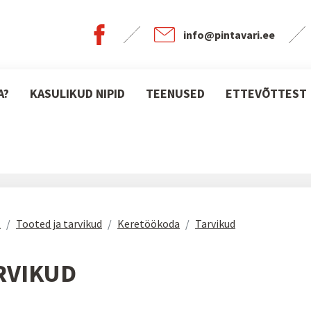
info@pintavari.ee
A?
KASULIKUD NIPID
TEENUSED
ETTEVÕTTEST
t
Tooted ja tarvikud
Keretöökoda
Tarvikud
RVIKUD