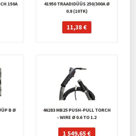
CH 150A
41950 TRAADIDÜÜS 250/300A Ø
0.8 (10TK)
11,38 €
RLO ISOFAST 1K
ÜÜP B Ø
46283 MB25 PUSH-PULL TORCH
ÜMAR LIHVIMISKLOTS 150MM,
ÄRV 400ML SPRAY,
- WIRE Ø 0.6 TO 1.2
KOLLANE
TUMEHALL
6,24 €
8,32 €
,92 €
14,57 €
1 549,65 €