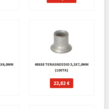
3X6,0MM
48638 TERASNEEDID 5,3X7,0MM
(100TK)
22,82 €