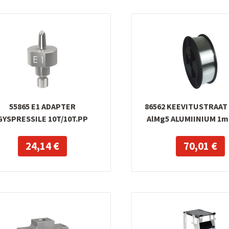
55865 E1 ADAPTER
86562 KEEVITUSTRAA
GYSPRESSILE 10T/10T.PP
AlMg5 ALUMIINIUM 1
24,14 €
70,01 €