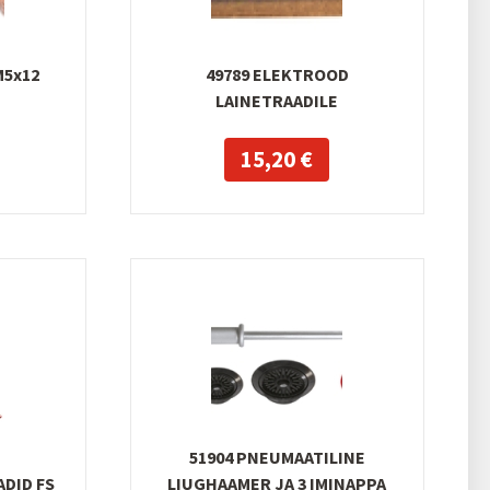
M5x12
49789 ELEKTROOD
LAINETRAADILE
15,20 €
51904 PNEUMAATILINE
DID FS
LIUGHAAMER JA 3 IMINAPPA