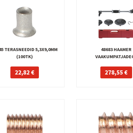
45 TERASNEEDID 5,3X9,0MM
48683 HAAMER
(100TK)
VAAKUMPATJADE
22,82 €
278,55 €